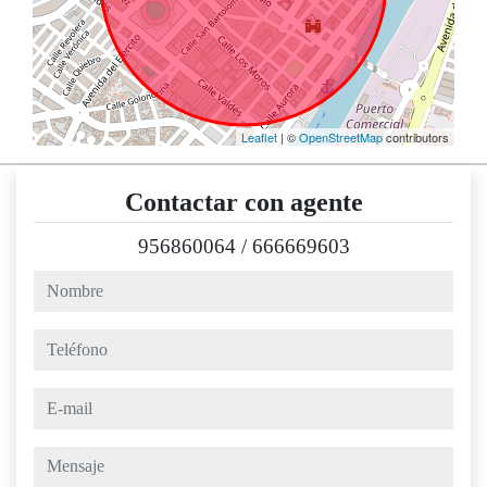
Leaflet
| ©
OpenStreetMap
contributors
Contactar con agente
956860064
/
666669603
nombre
teléfono
e-mail
mensaje