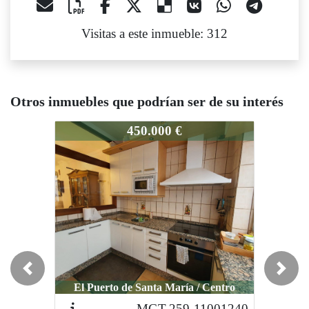
Visitas a este inmueble: 312
Otros inmuebles que podrían ser de su interés
GT-1400-11071619
MGT-1400-11071619
MGT-140
450.000 €
600.000 €
Previous
Next
El Puerto de Santa María / Centro
El Puerto de Santa María / Centro
El Puer
MGT-259-11001240
MGT-356-11001342