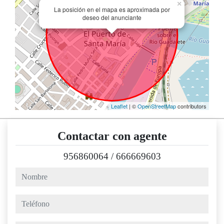
×
La posición en el mapa es aproximada por
deseo del anunciante
Leaflet
| ©
OpenStreetMap
contributors
Contactar con agente
956860064
/
666669603
nombre
teléfono