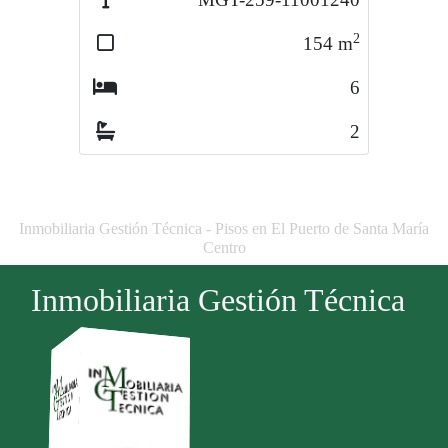
2
2
154
m
381
m
6
5
2
3
Inmobiliaria Gestión Técnica - Pisos en El Puerto de Santa María
Centro
Inmobiliaria Gestión Técnica