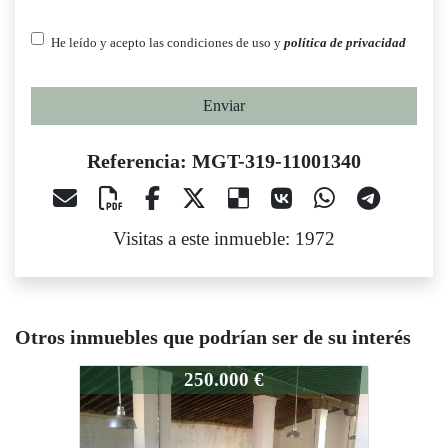
He leído y acepto las condiciones de uso y
política de privacidad
Enviar
Referencia: MGT-319-11001340
Visitas a este inmueble: 1972
Otros inmuebles que podrían ser de su interés
MGT-319-11001340
MGT-319-11001340
250.000 €
300.000 €