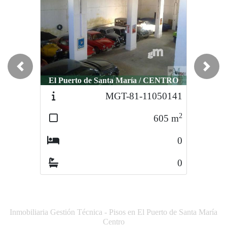
El Puerto de Santa María / RIBERA DE
Previous
Next
El Puerto de Santa María / CENTRO
MARISCO
MGT-81-11050141
MGT-1345-11011680
2
2
605
m
80
m
0
2
0
0
Inmobiliaria Gestión Técnica - Pisos en El Puerto de Santa María
Centro