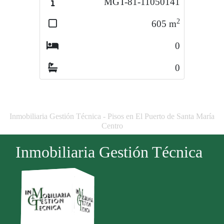
MGT-81-11050141
MGT-93-11010670
2
2
605
m
133
m
0
1
0
0
Inmobiliaria Gestión Técnica - Pisos en El Puerto de Santa María
Centro
Inmobiliaria Gestión Técnica