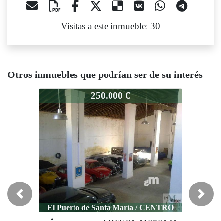
Visitas a este inmueble: 30
Otros inmuebles que podrían ser de su interés
MGT1534-11001788
MGT1534-11001788
M
250.000 €
120.000 €
Previous
Next
El Puerto de Santa María / CENTRO
El Puerto de Santa María / CENTRO