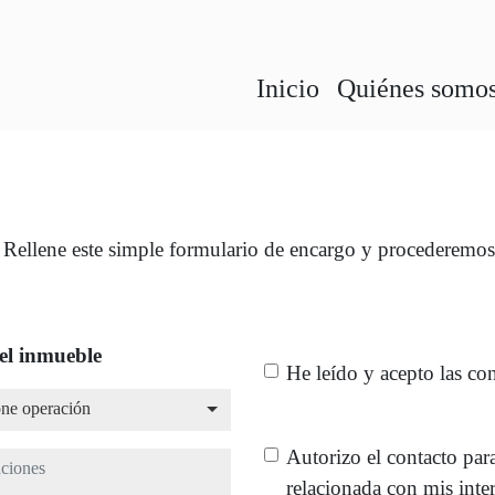
Inicio
Quiénes somo
ellene este simple formulario de encargo y procederemos a 
el inmueble
He leído y acepto las co
ne operación
one operación
Autorizo el contacto par
ciones
relacionada con mis inte