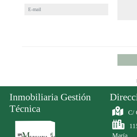
E-mail
Inmobiliaria Gestión
Direcc
Técnica
C/ 
11
María