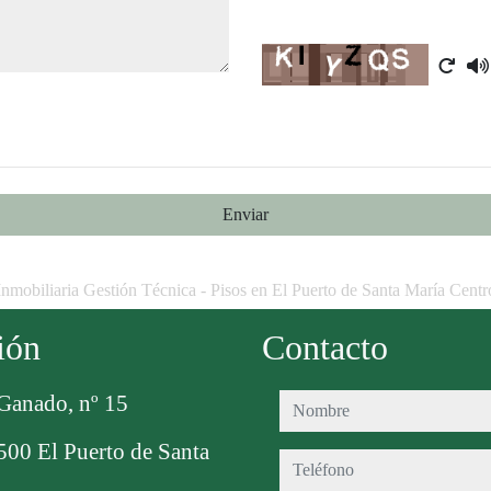
Captcha
Enviar
Inmobiliaria Gestión Técnica - Pisos en El Puerto de Santa María Centr
ión
Contacto
Ganado, nº 15
nombre
500 El Puerto de Santa
teléfono